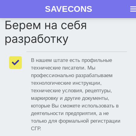
SAVECONS
Как
Берем на себя
Skip
Продукция
получить
Документы
Вопросы
Сро
to
разработку
СГР
content
В нашем штате есть профильные
технические писатели. Мы
профессионально разрабатываем
технологические инструкции,
технические условия, рецептуры,
маркировку и другие документы,
которые Вы сможете использовать в
деятельности предприятия, а не
только для формальной регистрации
СГР.