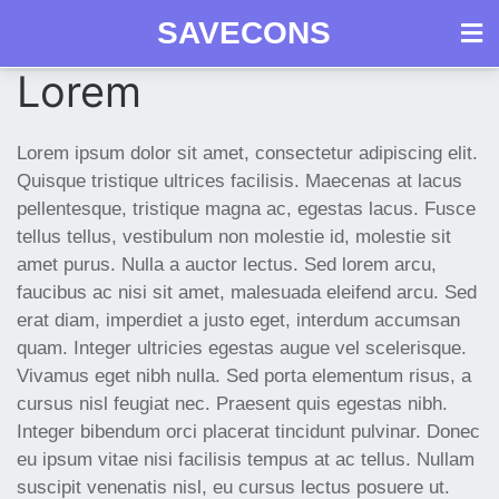
SAVECONS
Как
Lorem
Skip
Продукция
получить
Документы
Вопросы
Срок
to
СГР
content
Lorem ipsum dolor sit amet, consectetur adipiscing elit.
Quisque tristique ultrices facilisis. Maecenas at lacus
pellentesque, tristique magna ac, egestas lacus. Fusce
tellus tellus, vestibulum non molestie id, molestie sit
amet purus. Nulla a auctor lectus. Sed lorem arcu,
faucibus ac nisi sit amet, malesuada eleifend arcu. Sed
erat diam, imperdiet a justo eget, interdum accumsan
quam. Integer ultricies egestas augue vel scelerisque.
Vivamus eget nibh nulla. Sed porta elementum risus, a
cursus nisl feugiat nec. Praesent quis egestas nibh.
Integer bibendum orci placerat tincidunt pulvinar. Donec
eu ipsum vitae nisi facilisis tempus at ac tellus. Nullam
suscipit venenatis nisl, eu cursus lectus posuere ut.