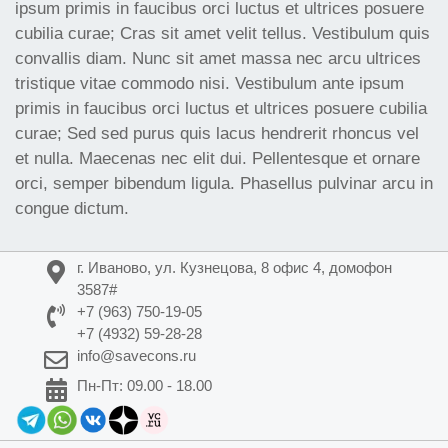
ipsum primis in faucibus orci luctus et ultrices posuere
cubilia curae; Cras sit amet velit tellus. Vestibulum quis
convallis diam. Nunc sit amet massa nec arcu ultrices
tristique vitae commodo nisi. Vestibulum ante ipsum
primis in faucibus orci luctus et ultrices posuere cubilia
curae; Sed sed purus quis lacus hendrerit rhoncus vel
et nulla. Maecenas nec elit dui. Pellentesque et ornare
orci, semper bibendum ligula. Phasellus pulvinar arcu in
congue dictum.
г. Иваново, ул. Кузнецова, 8 офис 4, домофон
3587#
+7 (963) 750-19-05
+7 (4932) 59-28-28
info@savecons.ru
Пн-Пт: 09.00 - 18.00