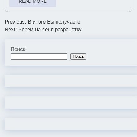
READ MORE
Навигация
Previous:
В итоге Вы получаете
Next:
Берем на себя разработку
по
записям
Поиск
Поиск