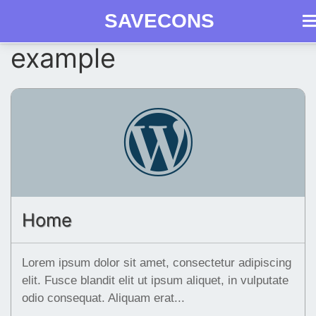
SAVECONS
Как
example
Skip
Продукция
получить
Документы
Вопросы
Сро
to
СГР
content
Home
Lorem ipsum dolor sit amet, consectetur adipiscing
elit. Fusce blandit elit ut ipsum aliquet, in vulputate
odio consequat. Aliquam erat...