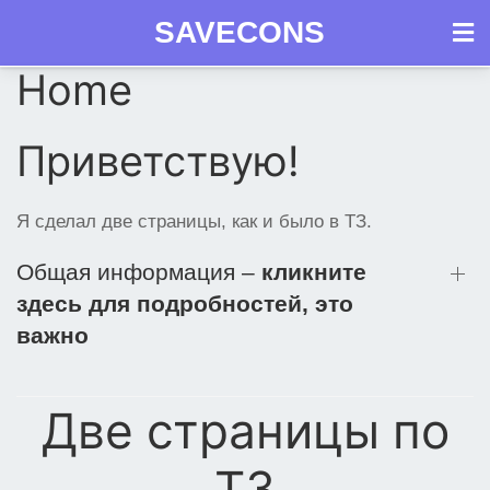
SAVECONS
Как
Home
Skip
Продукция
получить
Документы
Вопросы
Срок
to
СГР
content
Приветствую!
Я сделал две страницы, как и было в ТЗ.
Общая информация –
кликните
здесь для подробностей, это
важно
Две страницы по
ТЗ