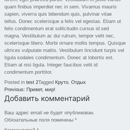
quam finibus imperdiet nec in sem. Vivamus mauris
sapien, viverra quis bibendum quis, pulvinar vitae
tellus. Donec scelerisque a felis vel egestas. Etiam ut
felis condimentum erat sollicitudin cursus id sed
magna. Vestibulum ac dui rutrum, tempor velit nec,
scelerisque libero. Morbi ornare mollis tempus. Quisque
ultrices vulputate mattis. Vestibulum tincidunt turpis vel
ligula sodales condimentum. Donec at lobortis est.
Etiam at nisi ligula. Integer faucibus velit id
condimentum porttitor.
Posted in
test 2
Tagged
Круто
,
Отдых
Навигация
Previous:
Привет, мир!
Добавить комментарий
по
записям
Ваш адрес email не будет опубликован.
Обязательные поля помечены
*