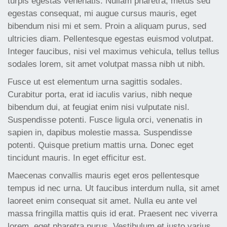
turpis egestas venenatis. Nullam pharetra, metus sed
egestas consequat, mi augue cursus mauris, eget
bibendum nisi mi et sem. Proin a aliquam purus, sed
ultricies diam. Pellentesque egestas euismod volutpat.
Integer faucibus, nisi vel maximus vehicula, tellus tellus
sodales lorem, sit amet volutpat massa nibh ut nibh.
Fusce ut est elementum urna sagittis sodales.
Curabitur porta, erat id iaculis varius, nibh neque
bibendum dui, at feugiat enim nisi vulputate nisl.
Suspendisse potenti. Fusce ligula orci, venenatis in
sapien in, dapibus molestie massa. Suspendisse
potenti. Quisque pretium mattis urna. Donec eget
tincidunt mauris. In eget efficitur est.
Maecenas convallis mauris eget eros pellentesque
tempus id nec urna. Ut faucibus interdum nulla, sit amet
laoreet enim consequat sit amet. Nulla eu ante vel
massa fringilla mattis quis id erat. Praesent nec viverra
lorem, eget pharetra purus. Vestibulum et justo varius