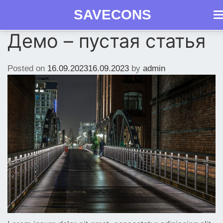
SAVECONS
Как
Демо – пустая статья
Skip
Продукция
получить
Документы
Вопросы
Сро
to
СГР
content
Posted on
16.09.2023
16.09.2023
by
admin