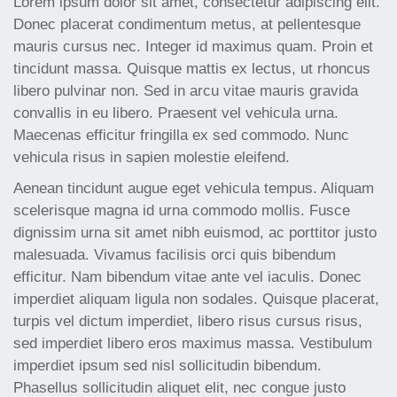
Lorem ipsum dolor sit amet, consectetur adipiscing elit.
Donec placerat condimentum metus, at pellentesque
mauris cursus nec. Integer id maximus quam. Proin et
tincidunt massa. Quisque mattis ex lectus, ut rhoncus
libero pulvinar non. Sed in arcu vitae mauris gravida
convallis in eu libero. Praesent vel vehicula urna.
Maecenas efficitur fringilla ex sed commodo. Nunc
vehicula risus in sapien molestie eleifend.
Aenean tincidunt augue eget vehicula tempus. Aliquam
scelerisque magna id urna commodo mollis. Fusce
dignissim urna sit amet nibh euismod, ac porttitor justo
malesuada. Vivamus facilisis orci quis bibendum
efficitur. Nam bibendum vitae ante vel iaculis. Donec
imperdiet aliquam ligula non sodales. Quisque placerat,
turpis vel dictum imperdiet, libero risus cursus risus,
sed imperdiet libero eros maximus massa. Vestibulum
imperdiet ipsum sed nisl sollicitudin bibendum.
Phasellus sollicitudin aliquet elit, nec congue justo